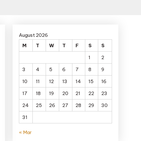
August 2026
M
T
W
T
F
S
S
1
2
3
4
5
6
7
8
9
10
11
12
13
14
15
16
17
18
19
20
21
22
23
24
25
26
27
28
29
30
31
« Mar