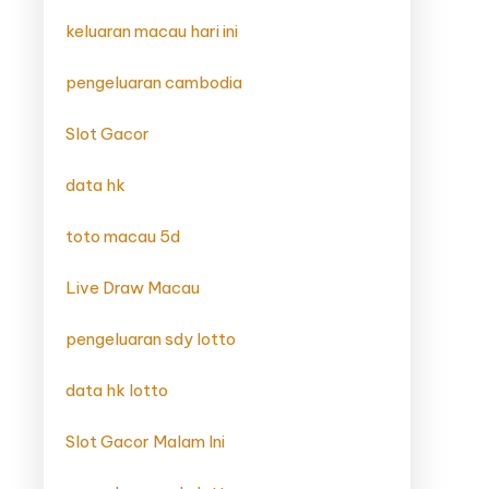
keluaran macau hari ini
pengeluaran cambodia
Slot Gacor
data hk
toto macau 5d
Live Draw Macau
pengeluaran sdy lotto
data hk lotto
Slot Gacor Malam Ini