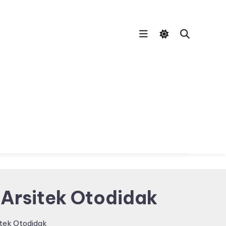
 Arsitek Otodidak
itek Otodidak