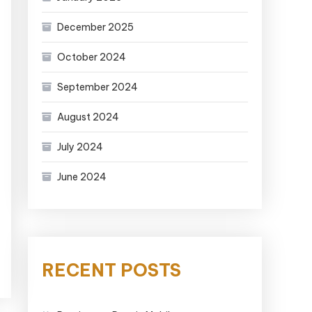
December 2025
October 2024
September 2024
August 2024
July 2024
June 2024
RECENT POSTS