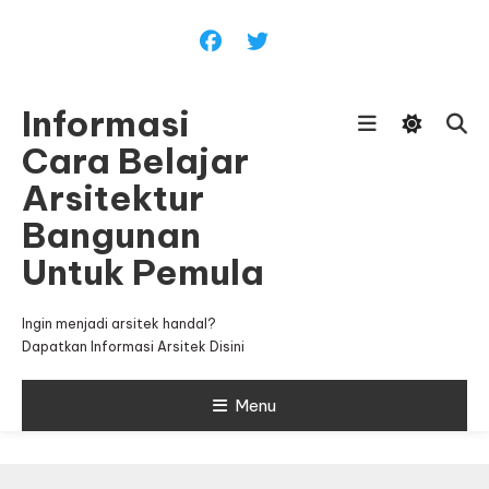
Skip
To
Content
Informasi
Cara Belajar
Arsitektur
Bangunan
Untuk Pemula
Ingin menjadi arsitek handal?
Dapatkan Informasi Arsitek Disini
Menu