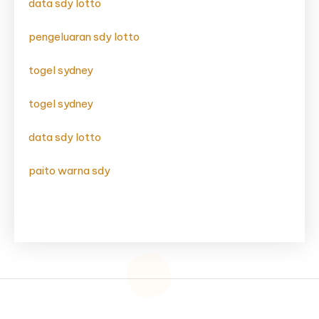
data sdy lotto
pengeluaran sdy lotto
togel sydney
togel sydney
data sdy lotto
paito warna sdy