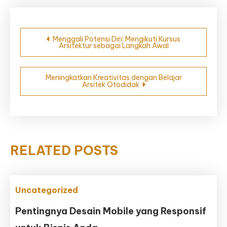
Post
Menggali Potensi Diri: Mengikuti Kursus
Arsitektur sebagai Langkah Awal
navigation
Meningkatkan Kreativitas dengan Belajar
Arsitek Otodidak
RELATED POSTS
Uncategorized
Pentingnya Desain Mobile yang Responsif