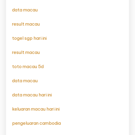
data macau
result macau
togel sgp hari ini
result macau
toto macau 5d
data macau
data macau hari ini
keluaran macau hari ini
pengeluaran cambodia