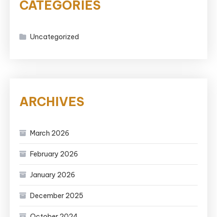
CATEGORIES
Uncategorized
ARCHIVES
March 2026
February 2026
January 2026
December 2025
October 2024