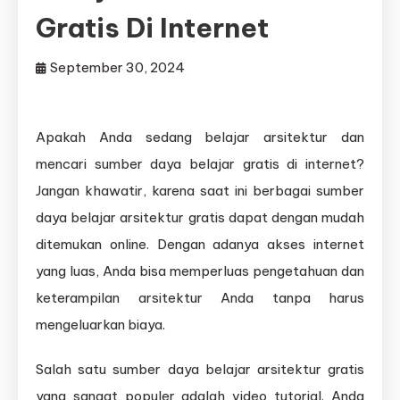
Gratis Di Internet
September 30, 2024
Apakah Anda sedang belajar arsitektur dan
mencari sumber daya belajar gratis di internet?
Jangan khawatir, karena saat ini berbagai sumber
daya belajar arsitektur gratis dapat dengan mudah
ditemukan online. Dengan adanya akses internet
yang luas, Anda bisa memperluas pengetahuan dan
keterampilan arsitektur Anda tanpa harus
mengeluarkan biaya.
Salah satu sumber daya belajar arsitektur gratis
yang sangat populer adalah video tutorial. Anda