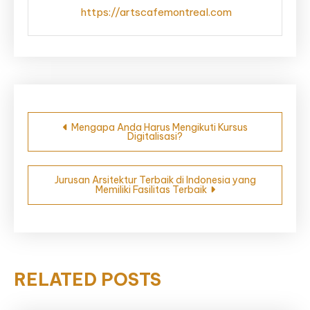
https://artscafemontreal.com
Post
Mengapa Anda Harus Mengikuti Kursus
Digitalisasi?
navigation
Jurusan Arsitektur Terbaik di Indonesia yang
Memiliki Fasilitas Terbaik
RELATED POSTS