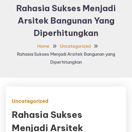
Rahasia Sukses Menjadi
Arsitek Bangunan Yang
Diperhitungkan
Home
Uncategorized
Rahasia Sukses Menjadi Arsitek Bangunan yang
Diperhitungkan
Uncategorized
Rahasia Sukses
Menjadi Arsitek