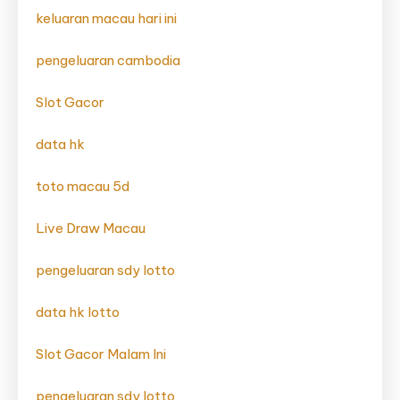
keluaran macau hari ini
pengeluaran cambodia
Slot Gacor
data hk
toto macau 5d
Live Draw Macau
pengeluaran sdy lotto
data hk lotto
Slot Gacor Malam Ini
pengeluaran sdy lotto