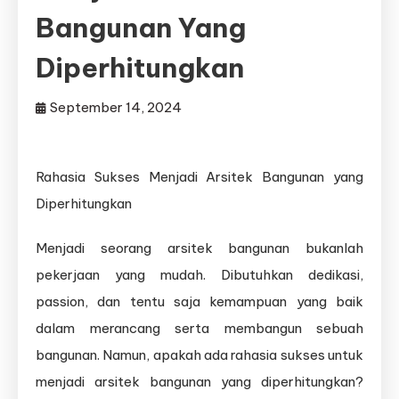
Bangunan Yang
Diperhitungkan
September 14, 2024
Rahasia Sukses Menjadi Arsitek Bangunan yang
Diperhitungkan
Menjadi seorang arsitek bangunan bukanlah
pekerjaan yang mudah. Dibutuhkan dedikasi,
passion, dan tentu saja kemampuan yang baik
dalam merancang serta membangun sebuah
bangunan. Namun, apakah ada rahasia sukses untuk
menjadi arsitek bangunan yang diperhitungkan?