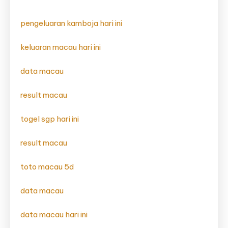
pengeluaran kamboja hari ini
keluaran macau hari ini
data macau
result macau
togel sgp hari ini
result macau
toto macau 5d
data macau
data macau hari ini