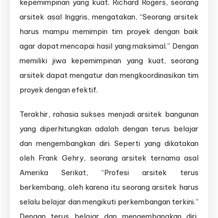
kepemimpinan yang kuat. Richard Rogers, seorang
arsitek asal Inggris, mengatakan, “Seorang arsitek
harus mampu memimpin tim proyek dengan baik
agar dapat mencapai hasil yang maksimal.” Dengan
memiliki jiwa kepemimpinan yang kuat, seorang
arsitek dapat mengatur dan mengkoordinasikan tim
proyek dengan efektif.
Terakhir, rahasia sukses menjadi arsitek bangunan
yang diperhitungkan adalah dengan terus belajar
dan mengembangkan diri. Seperti yang dikatakan
oleh Frank Gehry, seorang arsitek ternama asal
Amerika Serikat, “Profesi arsitek terus
berkembang, oleh karena itu seorang arsitek harus
selalu belajar dan mengikuti perkembangan terkini.”
Dengan terus belajar dan mengembangkan diri,