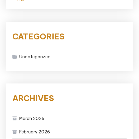
CATEGORIES
Uncategorized
ARCHIVES
March 2026
February 2026