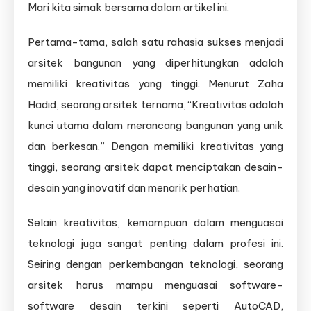
Mari kita simak bersama dalam artikel ini.
Pertama-tama, salah satu rahasia sukses menjadi
arsitek bangunan yang diperhitungkan adalah
memiliki kreativitas yang tinggi. Menurut Zaha
Hadid, seorang arsitek ternama, “Kreativitas adalah
kunci utama dalam merancang bangunan yang unik
dan berkesan.” Dengan memiliki kreativitas yang
tinggi, seorang arsitek dapat menciptakan desain-
desain yang inovatif dan menarik perhatian.
Selain kreativitas, kemampuan dalam menguasai
teknologi juga sangat penting dalam profesi ini.
Seiring dengan perkembangan teknologi, seorang
arsitek harus mampu menguasai software-
software desain terkini seperti AutoCAD,