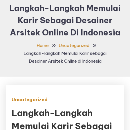
Langkah-Langkah Memulai
Karir Sebagai Desainer
Arsitek Online Di Indonesia
Home
Uncategorized
Langkah-langkah Memulai Karir sebagai
Desainer Arsitek Online di Indonesia
Uncategorized
Langkah-Langkah
Memulai Karir Sebagai