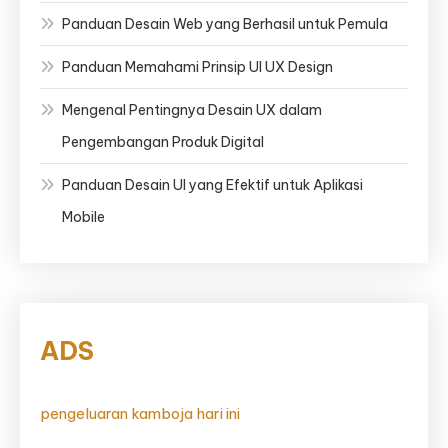
Panduan Desain Web yang Berhasil untuk Pemula
Panduan Memahami Prinsip UI UX Design
Mengenal Pentingnya Desain UX dalam
Pengembangan Produk Digital
Panduan Desain UI yang Efektif untuk Aplikasi
Mobile
ADS
pengeluaran kamboja hari ini