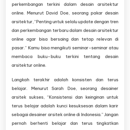
perkembangan terkini dalam desain arsitektur
online. Menurut David Doe, seorang pakar desain
arsitektur, “Penting untuk selalu update dengan tren
dan perkembangan terbaru dalam desain arsitektur
online agar bisa bersaing dan tetap relevan di
pasar.” Kamu bisa mengikuti seminar-seminar atau
membaca buku-buku terkini tentang desain
arsitektur online.
Langkah terakhir adalah konsisten dan terus
belajar. Menurut Sarah Doe, seorang desainer
arsitek sukses, “Konsistensi dan keinginan untuk
terus belajar adalah kunci kesuksesan dalam karir
sebagai desainer arsitek online di Indonesia.” Jangan
pernah berhenti belajar dan terus tingkatkan