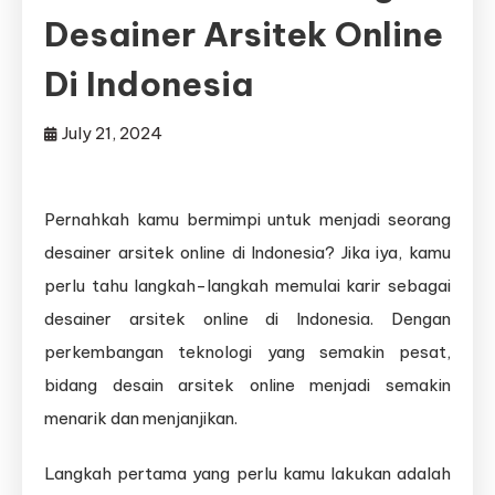
Desainer Arsitek Online
Di Indonesia
July 21, 2024
Pernahkah kamu bermimpi untuk menjadi seorang
desainer arsitek online di Indonesia? Jika iya, kamu
perlu tahu langkah-langkah memulai karir sebagai
desainer arsitek online di Indonesia. Dengan
perkembangan teknologi yang semakin pesat,
bidang desain arsitek online menjadi semakin
menarik dan menjanjikan.
Langkah pertama yang perlu kamu lakukan adalah