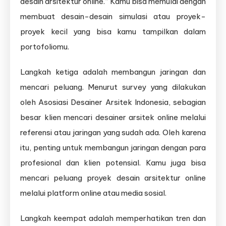
desain arsitektur online.” Kamu bisa memulai dengan
membuat desain-desain simulasi atau proyek-
proyek kecil yang bisa kamu tampilkan dalam
portofoliomu.
Langkah ketiga adalah membangun jaringan dan
mencari peluang. Menurut survey yang dilakukan
oleh Asosiasi Desainer Arsitek Indonesia, sebagian
besar klien mencari desainer arsitek online melalui
referensi atau jaringan yang sudah ada. Oleh karena
itu, penting untuk membangun jaringan dengan para
profesional dan klien potensial. Kamu juga bisa
mencari peluang proyek desain arsitektur online
melalui platform online atau media sosial.
Langkah keempat adalah memperhatikan tren dan