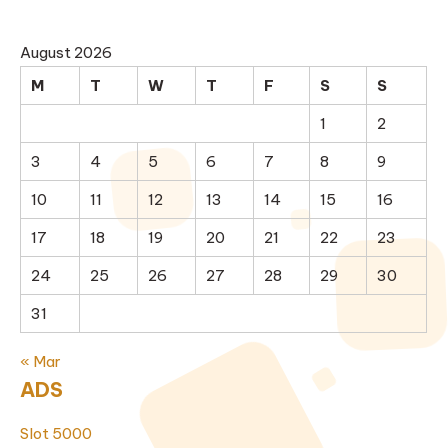
August 2026
M
T
W
T
F
S
S
1
2
3
4
5
6
7
8
9
10
11
12
13
14
15
16
17
18
19
20
21
22
23
24
25
26
27
28
29
30
31
« Mar
ADS
Slot 5000