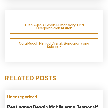
Post
Jenis-jenis Desain Rumah yang Bisa
Dikerjakan oleh Arsitek
navigation
Cara Mudah Menjadi Arsitek Bangunan yang
Sukses
RELATED POSTS
Uncategorized
Pentingnya Desain Mobile yang Responsif