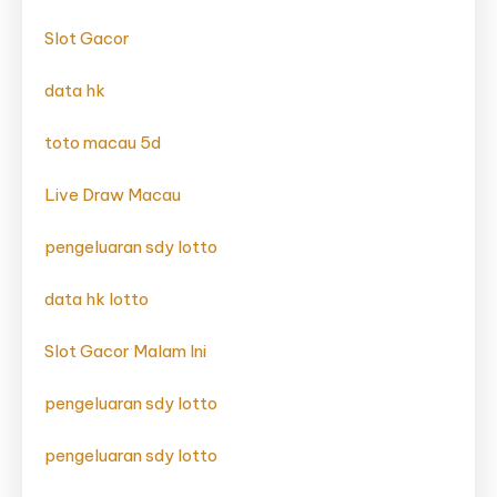
Slot Gacor
data hk
toto macau 5d
Live Draw Macau
pengeluaran sdy lotto
data hk lotto
Slot Gacor Malam Ini
pengeluaran sdy lotto
pengeluaran sdy lotto