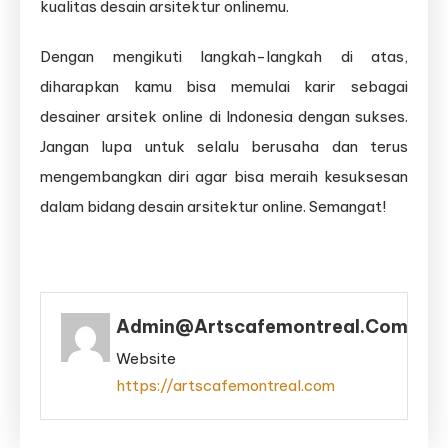
kualitas desain arsitektur onlinemu.
Dengan mengikuti langkah-langkah di atas,
diharapkan kamu bisa memulai karir sebagai
desainer arsitek online di Indonesia dengan sukses.
Jangan lupa untuk selalu berusaha dan terus
mengembangkan diri agar bisa meraih kesuksesan
dalam bidang desain arsitektur online. Semangat!
Admin@artscafemontreal.com
Website
https://artscafemontreal.com