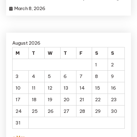
March 8, 2026
August 2026
M
T
W
T
F
S
S
1
2
3
4
5
6
7
8
9
10
11
12
13
14
15
16
17
18
19
20
21
22
23
24
25
26
27
28
29
30
31