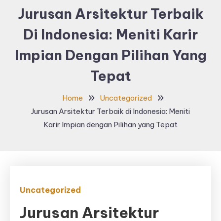
Jurusan Arsitektur Terbaik
Di Indonesia: Meniti Karir
Impian Dengan Pilihan Yang
Tepat
Home
Uncategorized
Jurusan Arsitektur Terbaik di Indonesia: Meniti
Karir Impian dengan Pilihan yang Tepat
Uncategorized
Jurusan Arsitektur