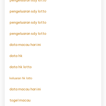
pengeluaran sdy lotto
pengeluaran sdy lotto
pengeluaran sdy lotto
pengeluaran sdy lotto
data macau hari ini
data hk
data hk lotto
keluaran hk lotto
data macau hari ini
togel macau