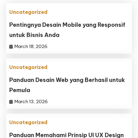
Uncategorized
Pentingnya Desain Mobile yang Responsif
untuk Bisnis Anda
March 18, 2026
Uncategorized
Panduan Desain Web yang Berhasil untuk
Pemula
March 13, 2026
Uncategorized
Panduan Memahami Prinsip UI UX Design