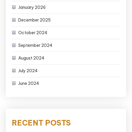
January 2026
December 2025
October 2024
September 2024
August 2024
July 2024
June 2024
RECENT POSTS