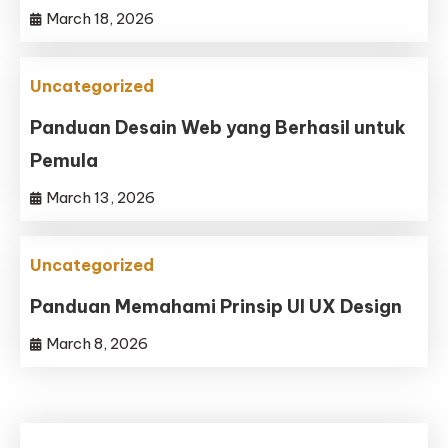
March 18, 2026
Uncategorized
Panduan Desain Web yang Berhasil untuk
Pemula
March 13, 2026
Uncategorized
Panduan Memahami Prinsip UI UX Design
March 8, 2026