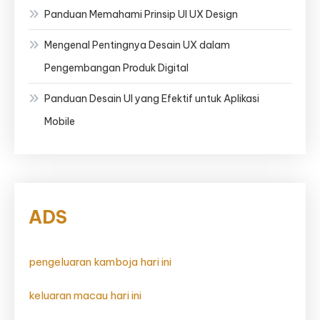
Panduan Memahami Prinsip UI UX Design
Mengenal Pentingnya Desain UX dalam
Pengembangan Produk Digital
Panduan Desain UI yang Efektif untuk Aplikasi
Mobile
ADS
pengeluaran kamboja hari ini
keluaran macau hari ini