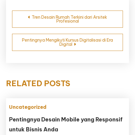
Post
Tren Desain Rumah Terkini dari Arsitek
Profesional
navigation
Pentingnya Mengikuti Kursus Digitalisasi di Era
Digital
RELATED POSTS
Uncategorized
Pentingnya Desain Mobile yang Responsif
untuk Bisnis Anda