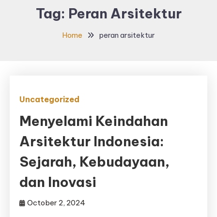
Tag:
Peran Arsitektur
Home
peran arsitektur
Uncategorized
Menyelami Keindahan
Arsitektur Indonesia:
Sejarah, Kebudayaan,
dan Inovasi
October 2, 2024