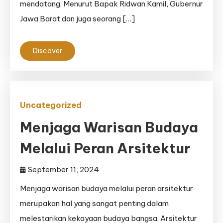
mendatang. Menurut Bapak Ridwan Kamil, Gubernur
Jawa Barat dan juga seorang […]
Discover
Uncategorized
Menjaga Warisan Budaya
Melalui Peran Arsitektur
September 11, 2024
Menjaga warisan budaya melalui peran arsitektur
merupakan hal yang sangat penting dalam
melestarikan kekayaan budaya bangsa. Arsitektur