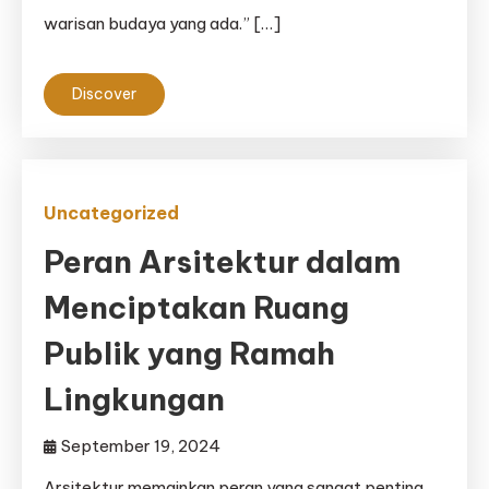
warisan budaya yang ada.” […]
Discover
Uncategorized
Peran Arsitektur dalam
Menciptakan Ruang
Publik yang Ramah
Lingkungan
September 19, 2024
Arsitektur memainkan peran yang sangat penting