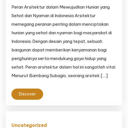
Peran Arsitektur dalam Mewujudkan Hunian yang
Sehat dan Nyaman di Indonesia Arsitektur
memegang peranan penting dalam menciptakan
hunian yang sehat dan nyaman bagi masyarakat di
Indonesia. Dengan desain yang tepat, sebuah
bangunan dapat memberikan kenyamanan bagi
penghuninya serta mendukung gaya hidup yang
sehat. Peran arsitektur dalam hal ini sangatlah vital.
Menurut Bambang Subagio, seorang arsitek […]
Discover
Uncategorized