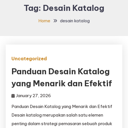
Tag:
Desain Katalog
Home
desain katalog
Uncategorized
Panduan Desain Katalog
yang Menarik dan Efektif
January 27, 2026
Panduan Desain Katalog yang Menarik dan Efektif
Desain katalog merupakan salah satu elemen
penting dalam strategi pemasaran sebuah produk