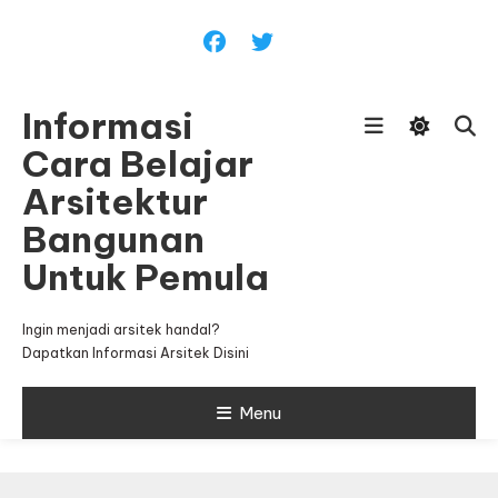
Skip
To
Content
Informasi
Cara Belajar
Arsitektur
Bangunan
Untuk Pemula
Ingin menjadi arsitek handal?
Dapatkan Informasi Arsitek Disini
Menu