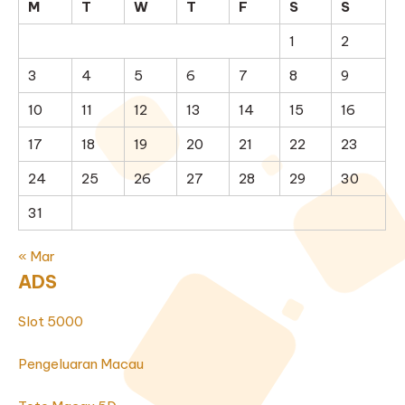
M
T
W
T
F
S
S
1
2
3
4
5
6
7
8
9
10
11
12
13
14
15
16
17
18
19
20
21
22
23
24
25
26
27
28
29
30
31
« Mar
ADS
Slot 5000
Pengeluaran Macau