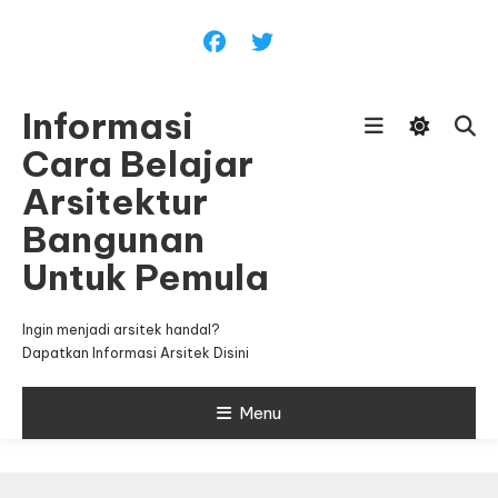
Skip
To
Content
Informasi
Cara Belajar
Arsitektur
Bangunan
Untuk Pemula
Ingin menjadi arsitek handal?
Dapatkan Informasi Arsitek Disini
Menu