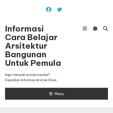
Skip
To
Content
Informasi
Cara Belajar
Arsitektur
Bangunan
Untuk Pemula
Ingin menjadi arsitek handal?
Dapatkan Informasi Arsitek Disini
Menu