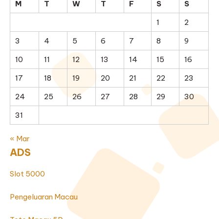
M
T
W
T
F
S
S
1
2
3
4
5
6
7
8
9
10
11
12
13
14
15
16
17
18
19
20
21
22
23
24
25
26
27
28
29
30
31
« Mar
ADS
Slot 5000
Pengeluaran Macau