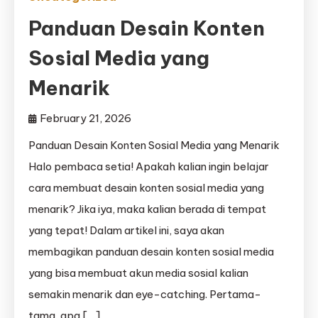
Panduan Desain Konten
Sosial Media yang
Menarik
February 21, 2026
Panduan Desain Konten Sosial Media yang Menarik
Halo pembaca setia! Apakah kalian ingin belajar
cara membuat desain konten sosial media yang
menarik? Jika iya, maka kalian berada di tempat
yang tepat! Dalam artikel ini, saya akan
membagikan panduan desain konten sosial media
yang bisa membuat akun media sosial kalian
semakin menarik dan eye-catching. Pertama-
tama, apa […]