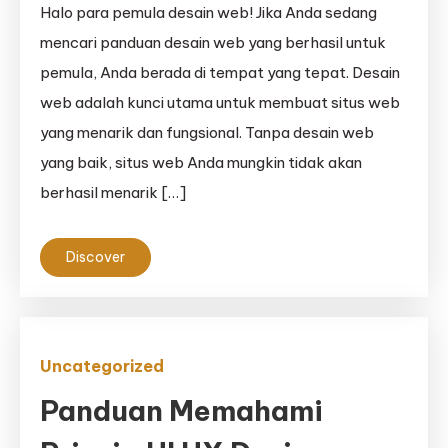
Halo para pemula desain web! Jika Anda sedang
mencari panduan desain web yang berhasil untuk
pemula, Anda berada di tempat yang tepat. Desain
web adalah kunci utama untuk membuat situs web
yang menarik dan fungsional. Tanpa desain web
yang baik, situs web Anda mungkin tidak akan
berhasil menarik […]
Discover
Uncategorized
Panduan Memahami