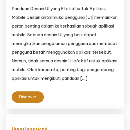
Panduan Desain UI yang Efektif untuk Aplikasi
Mobile Desain antarmuka pengguna (UI) memainkan
peran penting dalam keberhasilan sebuah aplikasi
mobile. Sebuah desain UI yang baik dapat
meningkatkan pengalaman pengguna dan membuat
pengguna betah menggunakan aplikasi tersebut.
Namun, tidak semua desain UI efektif untuk aplikasi
mobile. Oleh karena itu, penting bagi pengembang
aplikasi untuk mengikuti panduan […]
Discover
Uncategorized