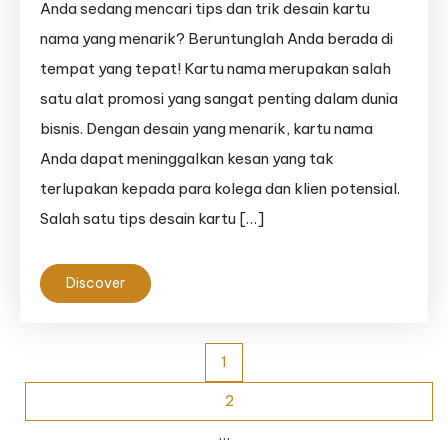
Anda sedang mencari tips dan trik desain kartu
nama yang menarik? Beruntunglah Anda berada di
tempat yang tepat! Kartu nama merupakan salah
satu alat promosi yang sangat penting dalam dunia
bisnis. Dengan desain yang menarik, kartu nama
Anda dapat meninggalkan kesan yang tak
terlupakan kepada para kolega dan klien potensial.
Salah satu tips desain kartu […]
Discover
Posts
1
pagination
2
…