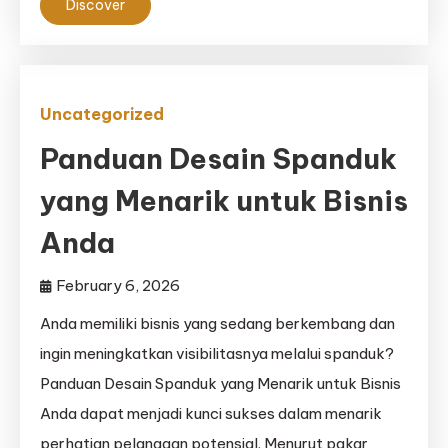
Discover
Uncategorized
Panduan Desain Spanduk
yang Menarik untuk Bisnis
Anda
February 6, 2026
Anda memiliki bisnis yang sedang berkembang dan
ingin meningkatkan visibilitasnya melalui spanduk?
Panduan Desain Spanduk yang Menarik untuk Bisnis
Anda dapat menjadi kunci sukses dalam menarik
perhatian pelanggan potensial. Menurut pakar